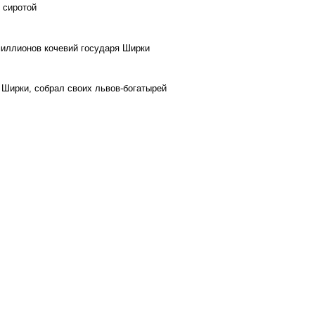
 сиротой
миллионов кочевий государя Ширки
о Ширки, собрал своих львов-богатырей