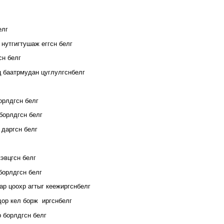
елг
нутгигтушаж еггсн белг
сн белг
 баатрмудан цуглулгснбелг
орлдгсн белг
борлдгсн белг
 даргсн белг
эвцгсн белг
борлдгсн белг
ар цоохр агтыг кеежиргснбелг
дор кел борж иргснбелг
р борлдгсн белг