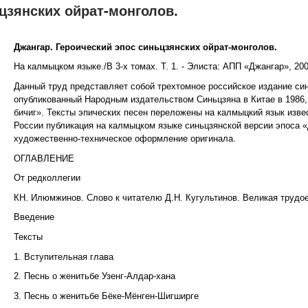
цзянских ойрат-монголов.
Джангар. Героический эпос синьцзянских ойрат-монголов.
На калмыцком языке./В 3-х томах. Т. 1. - Элиста: АПП «Джангар», 2005 
Данный труд представляет собой трехтомное российское издание син
опубликованный Народным издательством Синьцзяна в Китае в 1986,1
бичиг». Тексты эпических песен переложены на калмыцкий язык изве
России публикация на калмыцком языке синьцзянской версии эпоса 
художественно-техническое оформление оригинала.
ОГЛАВЛЕНИЕ
От редколлегии
КН. Илюмжинов. Слово к читателю Д.Н. Кугультинов. Великая трудое
Введение
Тексты
1. Вступительная глава
2. Песнь о женитьбе Узенг-Алдар-хана
3. Песнь о женитьбе Бёке-Мёнген-Шигширге