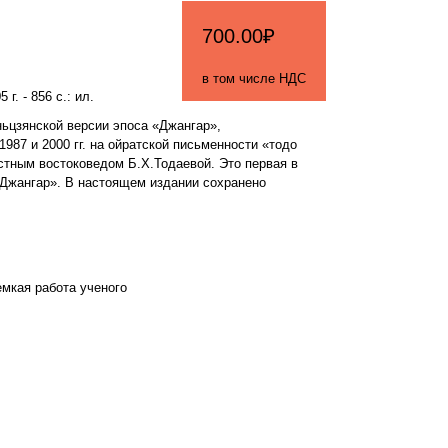
700.00₽
в том числе НДС
г. - 856 с.: ил.
ьцзянской версии эпоса «Джангар»,
987 и 2000 гг. на ойратской письменности «тодо
стным востоковедом Б.Х.Тодаевой. Это первая в
«Джангар». В настоящем издании сохранено
мкая работа ученого