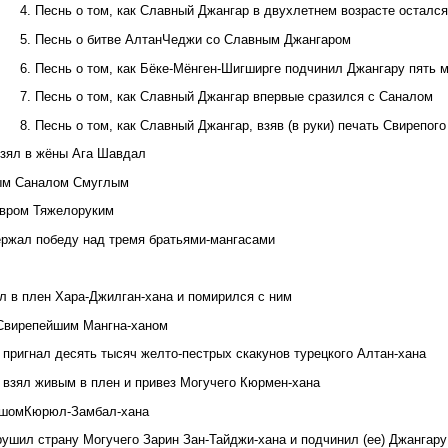
4. Песнь о том, как Славный Джангар в двухлетнем возрасте остался
5. Песнь о битве АлтанЧеджи со Славным Джангаром
6. Песнь о том, как Бёке-Мёнген-Шигширге подчинил Джангару пять 
7. Песнь о том, как Славный Джангар впервые сразился с Саналом
8. Песнь о том, как Славный Джангар, взяв (в руки) печать Свирепог
 взял в жёны Ага Шавдал
пым Саналом Смуглым
авром Тяжелоруким
ержал победу над тремя братьями-мангасами
ял в плен Хара-Джилган-хана и помирился с ним
 Свирепейшим Мангна-ханом
 пригнал десять тысяч желто-пестрых скакунов турецкого Алтан-хана
н взял живым в плен и привез Могучего Кюрмен-хана
сьшомКюрюл-Замбал-хана
рушил страну Могучего Зарин Зан-Тайджи-хана и подчинил (ее) Джангару