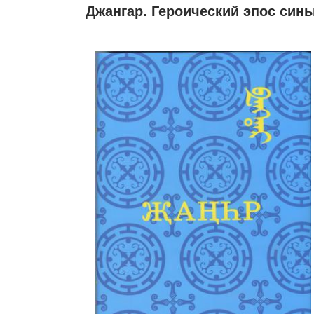
Джангар. Героический эпос синь