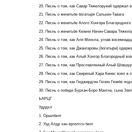
20. Песнь о том, как Савар Тяжелорукий одержал 
21. Песнь о женитьбе богатыря Салькин-Тавага
22. Песнь о женитьбе Алого Хонгора Благородного
23. Песнь о женитьбе Кюмни Начин-Савара Тяжело
24. Песнь о том, как Аля Монхла, угнав восемнадц
25. Песнь о том, как Джангаровы (богатыри) одер
26. Песнь о том, как Алый Хонгор Благородный в
27. Песнь о том, как Прославленный Алый Шовшу
28. Песнь о том, как Свирепый Хара Кинес взял в 
29. Песнь о том, как Гюджирдгин Гюзян Гюмбе под
30. Песнь о победе Бурхан-Боро Мангна, сына Зая
ЬАРЦГ
Удрдхл
1. Оршлбелг
2. Узд Алдр хан ергелгсн белг