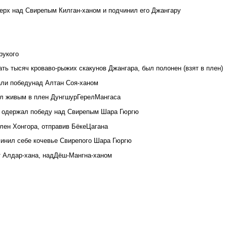
верх над Свирепым Килган-ханом и подчинил его Джангару
рукого
ать тысяч кроваво-рыжих скакунов Джангара, был полонен (взят в плен)
жали победунад Алтан Соя-ханом
зял живым в плен ДунгшурГерелМангаса
р одержал победу над Свирепым Шара Гюргю
плен Хонгора, отправив БёкеЦагана
чинил себе кочевье Свирепого Шара Гюргю
т Алдар-хана, надДёш-Мангна-ханом