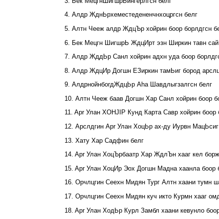
3. Бек МецгнШигшрЬингерлгсн белг
4. Алдр ЖднЬрхеместедененчнхоцргсн белг
5. Алтн Чееж алдр ЖдцЪр хойрин боор борлдгсн б
6. Бек Мецгн ШигшрЬ ЖдцИрт эзн Ширкин тавн сай 
7. Алдр ЖддЬр Санл хойрин адхн уда боор борлдг
8. Алдр ЖдцИр Догшн ЕЗиркин тамЬиг бород арслц
9. АлдрнойнбогдЖдцЬр Aha Шавдлыгзалгсн белг
10. Алтн Чееж баав Догшн Хар Санл хойрин боор б
11. Apr Улан XOHJIP Кунд Карта Савр хойрин боор 
12. Арслдгин Apr Улан ХоцЬр ах-ду Иурвн МацЬсиг
13. Хату Хар Садфин белг
14. Apr Улан ХоцЪрбаатр Хар ЖдлЪн хааг кел борж
15. Apr Улан ХоцИр Эох Догшн Мадна хаанла боор 
16. Орчлцгин Сеехн Мидян Тург Алтн хаани тумн ш
17. Орчлцгин Сеехн Мидян куч икто Курмн хааг ом
18. Apr Улан ХодЬр Курл Замбл хаани кевунло боо