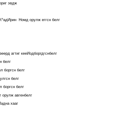
ориг эвдж
Ж^адИрин Номд орулж еггсн белг
еерд агтиг кееИодборгдгснбелг
н белг
л боргсн белг
улгсн белг
л боргсн белг
г орулж авгенбелг
Мадна хааг