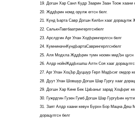
19. Догшн Хар Санл Кудр Заарин Заан Тоож хаани 
20. ЖддЬрин номд орулж еггсн белг.
21. Кунд Ьарта Савр Догшн КилЬн хааг дорацулж 
22. СалькнТавгбаатрингерлгснбелг
23. Арслдгин Apr Улан ХодЬрингерлгсн белг
24. КумниначнКундЬартаСаврингерлгснбелг
25. Аля Модхла ЖддЬрин тумн ноомн мидЪн цусн з
26. Алдр нойнЖддЬхшпш Алтн Соя хааг дорацулгс
27. Apr Улан ХоцЪр Дуцшур Герл МадЬсиг омдор ке
28. Дуут Улан Шовшур Догшн Шар Гургу хааг дорац
29. Догшн Хар Кине Бек ЦаЬаныг зарад ХоцЬриг ке
30. Гужрдгин Гузен Гумб Догшн Шар ГургуЬин нутги
31. Заят Алдр хаани кевун Бурхн Бор Мацна Деш 
дорацулгсн белг