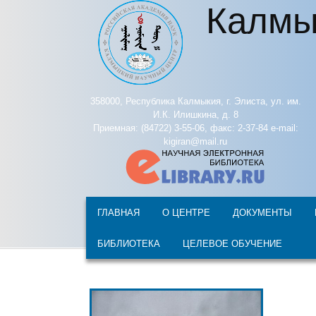
Калмы
Перейти к основному содержанию
358000, Республика Калмыкия, г. Элиста, ул. им.
И.К. Илишкина, д. 8
Приемная: (84722) 3-55-06, факс: 2-37-84 e-mail:
kigiran@mail.ru
ГЛАВНАЯ
О ЦЕНТРЕ
ДОКУМЕНТЫ
БИБЛИОТЕКА
ЦЕЛЕВОЕ ОБУЧЕНИЕ