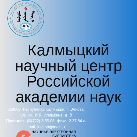
Перейти к основному содержанию
Калмыцкий
научный центр
Российской
академии наук
358000, Республика Калмыкия, г. Элиста,
ул. им. И.К. Илишкина, д. 8
Приемная: (84722) 3-55-06, факс: 2-37-84 e-
mail: kigiran@mail.ru