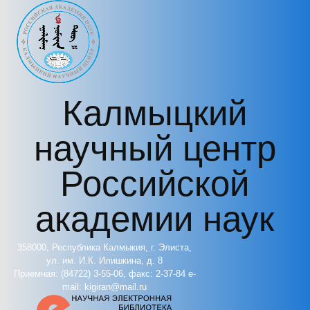
Перейти к основному содержанию
Калмыцкий
научный центр
Российской
академии наук
358000, Республика Калмыкия, г. Элиста,
ул. им. И.К. Илишкина, д. 8
Приемная: (84722) 3-55-06, факс: 2-37-84 e-
mail: kigiran@mail.ru