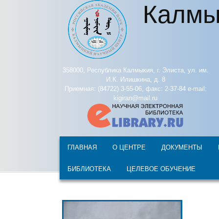
Калмы
Перейти к основному содержанию
358000, Республика Калмыкия, г. Элиста, ул. им.
И.К. Илишкина, д. 8
Приемная: (84722) 3-55-06, факс: 2-37-84 e-mail:
kigiran@mail.ru
ГЛАВНАЯ
О ЦЕНТРЕ
ДОКУМЕНТЫ
БИБЛИОТЕКА
ЦЕЛЕВОЕ ОБУЧЕНИЕ