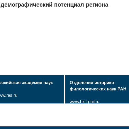
 демографический потенциал региона
оссийская академия наук
Отделения историко-
филологических наук РАН
ww.ras.ru
www.hist-phil.ru