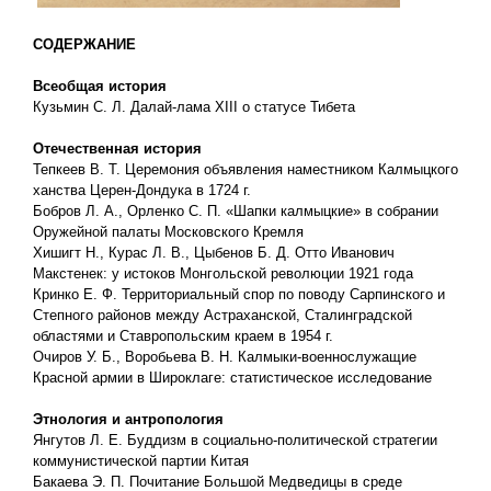
СОДЕРЖАНИЕ
Всеобщая история
Кузьмин С. Л. Далай-лама XIII о статусе Тибета
Отечественная история
Тепкеев В. Т. Церемония объявления наместником Калмыцкого
ханства Церен-Дондука в 1724 г.
Бобров Л. А., Орленко С. П. «Шапки калмыцкие» в собрании
Оружейной палаты Московского Кремля
Хишигт Н., Курас Л. В., Цыбенов Б. Д. Отто Иванович
Макстенек: у истоков Монгольской революции 1921 года
Кринко Е. Ф. Территориальный спор по поводу Сарпинского и
Степного районов между Астраханской, Сталинградской
областями и Ставропольским краем в 1954 г.
Очиров У. Б., Воробьева В. Н. Калмыки-военнослужащие
Красной армии в Широклаге: статистическое исследование
Этнология и антропология
Янгутов Л. Е. Буддизм в социально-политической стратегии
коммунистической партии Китая
Бакаева Э. П. Почитание Большой Медведицы в среде