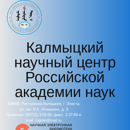
Перейти к основному содержанию
Калмыцкий
научный центр
Российской
академии наук
358000, Республика Калмыкия, г. Элиста,
ул. им. И.К. Илишкина, д. 8
Приемная: (84722) 3-55-06, факс: 2-37-84 e-
mail: kigiran@mail.ru