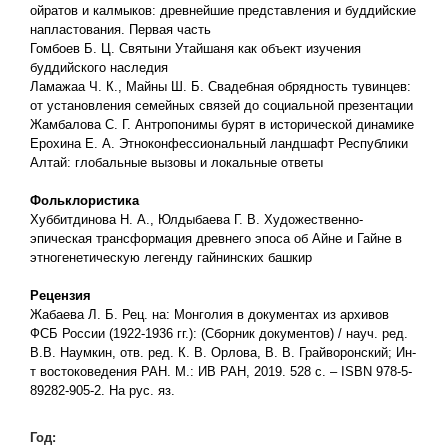
ойратов и калмыков: древнейшие представления и буддийские
напластования. Первая часть
Гомбоев Б. Ц. Святыни Утайшаня как объект изучения
буддийского наследия
Ламажаа Ч. К., Майны Ш. Б. Свадебная обрядность тувинцев:
от установления семейных связей до социальной презентации
Жамбалова С. Г. Антропонимы бурят в исторической динамике
Ерохина Е. А. Этноконфессиональный ландшафт Республики
Алтай: глобальные вызовы и локальные ответы
Фольклористика
Хуббитдинова Н. А., Юлдыбаева Г. В. Художественно-
эпическая трансформация древнего эпоса об Айне и Гайне в
этногенетическую легенду гайнинских башкир
Рецензия
Жабаева Л. Б. Рец. на: Монголия в документах из архивов
ФСБ России (1922-1936 гг.): (Сборник документов) / науч. ред.
В.В. Наумкин, отв. ред. К. В. Орлова, В. В. Грайворонский; Ин-
т востоковедения РАН. М.: ИВ РАН, 2019. 528 с. – ISBN 978-5-
89282-905-2. На рус. яз.
Год: