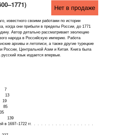
600–1771)
Нет в продаже
го, известного своими работами по истории
а, когда они прибыли в пределы России, до 1771
родину. Автор детально рассматривает эволюцию
вого народа в Российскую империю. Работа
ские архивы и летописи, а также другие турецкие
и России, Центральной Азии и Китая. Книга была
а русский язык издается впервые.
 . 7
 . 13
. 19
. 85
05
. . 139
 в 1697–1722 гг. . . . . . . . . . . . . . . . . .