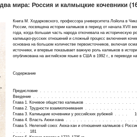
два мира: Россия и калмыцкие кочевники (1
Книга М. Ходарковского, профессора университета Лойола в Чика
России, посвящена истории калмыков в период от начала XVII век
года, когда большая часть народа откочевала на историческую 
калмыцко-русских отношений и сложный процесс включения коче
основана на большом количестве первоисточников, включая осман
источники, и впервые показывает важную роль калмыков в истори
опубликована на английском языке в США в 1992 г., в переводе н
Содержание
Предисловие . . . . . . . . . . . . . . . . . . . . . . . . . .
Введение . . . . . . . . . . . . . . . . . . . . . . . . . . . .
Глава 1. Кочевое общество калмыков . . . . . . . . . . . . . 
Глава 2. Трудности взаимопонимания . . . . . . . . . . . . . 
Глава 3. Калмыцкие кочевники у российских рубежей . . . . 1
Глава 4. Власть Аюки-хана . . . . . . . . . . . . . . . . . . 
Глава 5. Нелегкий союз: Аюка-хан и отношения калмыков с Россией
. . . . 181