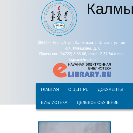
Калмы
Перейти к основному содержанию
358000, Республика Калмыкия, г. Элиста, ул. им.
И.К. Илишкина, д. 8
Приемная: (84722) 3-55-06, факс: 2-37-84 e-mail:
kigiran@mail.ru
ГЛАВНАЯ
О ЦЕНТРЕ
ДОКУМЕНТЫ
БИБЛИОТЕКА
ЦЕЛЕВОЕ ОБУЧЕНИЕ