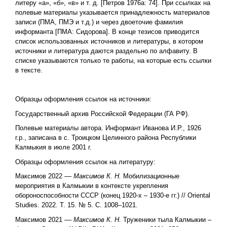
литеру «а», «б», «в» и т. д. [Петров 1976а: 74]. При ссылках на
полевые материалы указывается принадлежность материалов
записи (ПМА, ПМЭ и т.д.) и через двоеточие фамилия
информанта [ПМА: Сидорова]. В конце тезисов приводится
список использованных источников и литературы, в котором
источники и литература даются раздельно по алфавиту. В
списке указываются только те работы, на которые есть ссылки
в тексте.
Образцы оформления ссылок на источники:
Государственный архив Российской Федерации (ГА РФ).
Полевые материалы автора. Информант Иванова И.Р., 1926
г.р., записана в с. Троицком Целинного района Республики
Калмыкия в июле 2001 г.
Образцы оформления ссылок на литературу:
Максимов 2022 ––
Максимов К. Н.
Мобилизационные
мероприятия в Калмыкии в контексте укрепления
обороноспособности СССР (конец 1920-х – 1930-е гг.) // Oriental
Studies. 2022. Т. 15. № 5. С. 1008–1021.
Максимов 2021 ––
Максимов К. Н.
Труженики тыла Калмыкии –