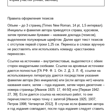
Правила оформления тезисов
Объем – до 3 страниц (Times New Roman, 14 pt, 1,5 интервал).
Инициалы и фамилия автора приводятся справа, курсивом,
затем прописными буквами – название доклада (тезисов),
выделенное полужирным шрифтом. Далее идет текст тезисов
с отступом первой строки 1,25 см. Переносы в словах вручную
не расставлять или использовать команду «расстановка
переносов».
Ссылки на источники – внутритекстовые, выделяются с обеих
сторон квадратными скобками. Ссылки на архивные источники
даются полностью [ГА РФ. Ф. 1. Оп. 2. Д. 3. Л. 4], ссылки на
использованную литературу даются посредством указания
фамилии автора (без инициалов) или (если автора нет) начала
названия книги, затем – года издания, затем через двоеточие –
номера страницы [Иванов 1925: 17, 44-50] или [Первая 1942:
27, 39]. Если дается ссылка на несколько работ, то они
перечисляются через точку с запятой [Иванов 1925; 1937;
Петров 1998; Четвертая 2012]. В случае если фамилия автора
и год издания совпадают, после года издания следует ставить