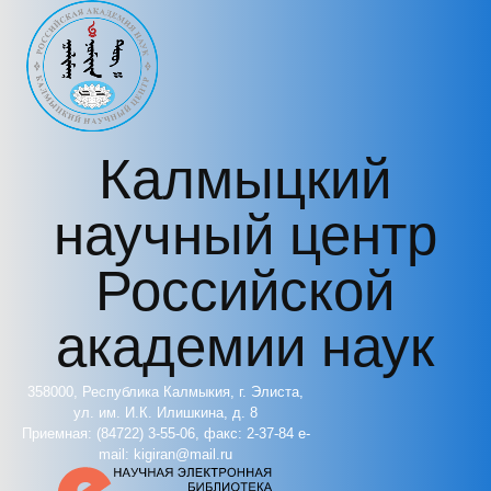
Перейти к основному содержанию
Калмыцкий
научный центр
Российской
академии наук
358000, Республика Калмыкия, г. Элиста,
ул. им. И.К. Илишкина, д. 8
Приемная: (84722) 3-55-06, факс: 2-37-84 e-
mail: kigiran@mail.ru