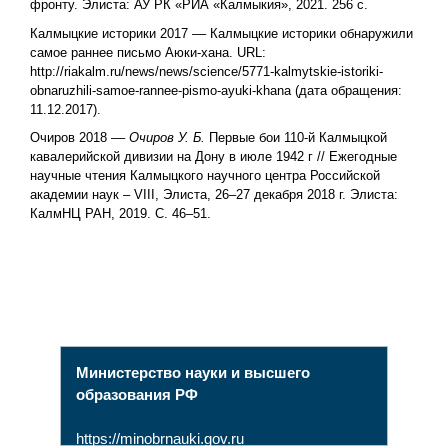
фронту. Элиста: АУ РК «РИА «Калмыкия», 2021. 256 с.
Калмыцкие историки 2017 –– Калмыцкие историки обнаружили
самое раннее письмо Аюки-хана. URL:
http://riakalm.ru/news/news/science/5771-kalmytskie-istoriki-
obnaruzhili-samoe-rannee-pismo-ayuki-khana (дата обращения:
11.12.2017).
Очиров 2018 ––
Очиров У. Б.
Первые бои 110-й Калмыцкой
кавалерийской дивизии на Дону в июле 1942 г // Ежегодные
научные чтения Калмыцкого научного центра Российской
академии наук – VIII, Элиста, 26–27 декабря 2018 г. Элиста:
КалмНЦ РАН, 2019. С. 46–51.
Министерство науки и высшего
образования РФ
https://minobrnauki.gov.ru