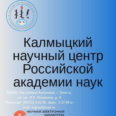
Перейти к основному содержанию
Калмыцкий
научный центр
Российской
академии наук
358000, Республика Калмыкия, г. Элиста,
ул. им. И.К. Илишкина, д. 8
Приемная: (84722) 3-55-06, факс: 2-37-84 e-
mail: kigiran@mail.ru