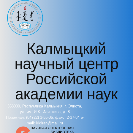
Перейти к основному содержанию
Калмыцкий
научный центр
Российской
академии наук
358000, Республика Калмыкия, г. Элиста,
ул. им. И.К. Илишкина, д. 8
Приемная: (84722) 3-55-06, факс: 2-37-84 e-
mail: kigiran@mail.ru