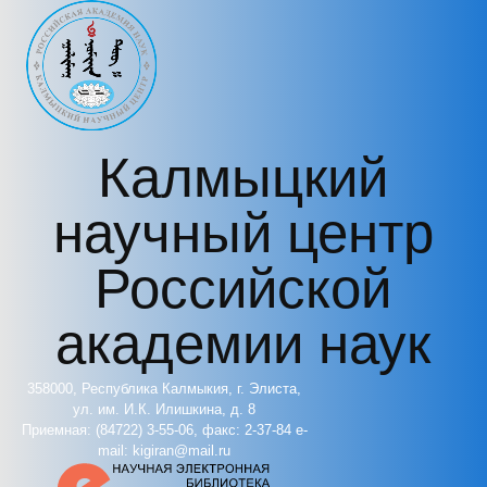
Перейти к основному содержанию
Калмыцкий
научный центр
Российской
академии наук
358000, Республика Калмыкия, г. Элиста,
ул. им. И.К. Илишкина, д. 8
Приемная: (84722) 3-55-06, факс: 2-37-84 e-
mail: kigiran@mail.ru