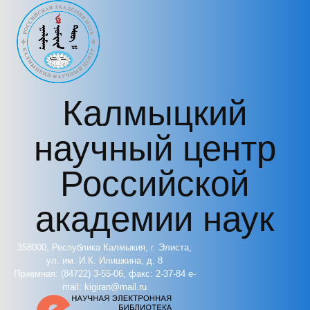
Перейти к основному содержанию
Калмыцкий
научный центр
Российской
академии наук
358000, Республика Калмыкия, г. Элиста,
ул. им. И.К. Илишкина, д. 8
Приемная: (84722) 3-55-06, факс: 2-37-84 e-
mail: kigiran@mail.ru