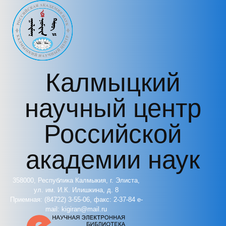
Перейти к основному содержанию
Калмыцкий
научный центр
Российской
академии наук
358000, Республика Калмыкия, г. Элиста,
ул. им. И.К. Илишкина, д. 8
Приемная: (84722) 3-55-06, факс: 2-37-84 e-
mail: kigiran@mail.ru