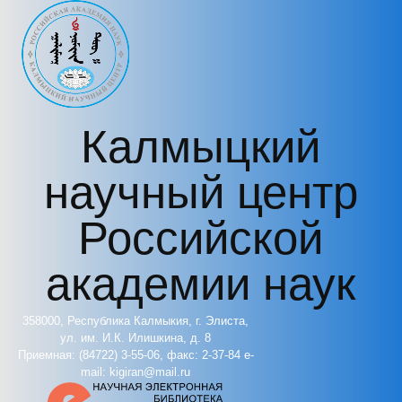
Перейти к основному содержанию
Калмыцкий
научный центр
Российской
академии наук
358000, Республика Калмыкия, г. Элиста,
ул. им. И.К. Илишкина, д. 8
Приемная: (84722) 3-55-06, факс: 2-37-84 e-
mail: kigiran@mail.ru