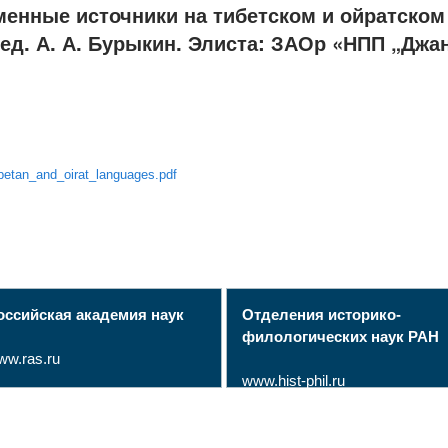
менные источники на тибетском и ойратском
 ред. А. А. Бурыкин. Элиста: ЗАОр «НПП „Джанг
betan_and_oirat_languages.pdf
оссийская академия наук
Отделения историко-
филологических наук РАН
ww.ras.ru
www.hist-phil.ru