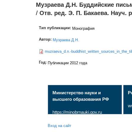
Музраева Д.Н. Буддийские пись
/ Отв. ред. Э. П. Бакаева. Науч.
Тип публикации:
Монография
Автор:
Музраева Д.Н.
muzraeva_d.n.-buddhist_written_sources_in_the_ti
Год:
Публикации 2012 года
Министерство науки и
Р
высшего образования РФ
w
https://minobrnauki.gov.ru
Вход на сайт