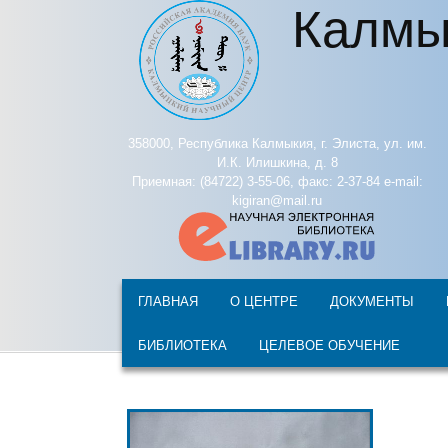
Калмы
Перейти к основному содержанию
358000, Республика Калмыкия, г. Элиста, ул. им.
И.К. Илишкина, д. 8
Приемная: (84722) 3-55-06, факс: 2-37-84 e-mail:
kigiran@mail.ru
ГЛАВНАЯ
О ЦЕНТРЕ
ДОКУМЕНТЫ
БИБЛИОТЕКА
ЦЕЛЕВОЕ ОБУЧЕНИЕ