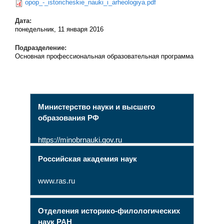
opop_-_istoricheskie_nauki_i_arheologiya.pdf
Дата:
понедельник, 11 января 2016
Подразделение:
Основная профессиональная образовательная программа
Министерство науки и высшего
образования РФ
https://minobrnauki.gov.ru
Российская академия наук
www.ras.ru
Отделения историко-филологических
наук РАН