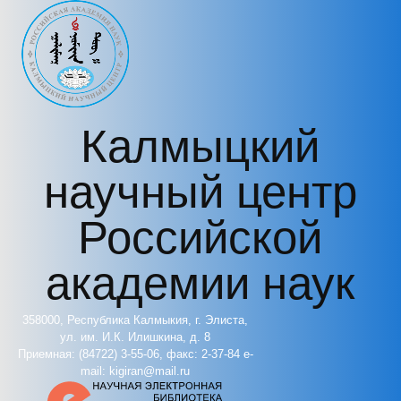
Перейти к основному содержанию
Калмыцкий
научный центр
Российской
академии наук
358000, Республика Калмыкия, г. Элиста,
ул. им. И.К. Илишкина, д. 8
Приемная: (84722) 3-55-06, факс: 2-37-84 e-
mail: kigiran@mail.ru