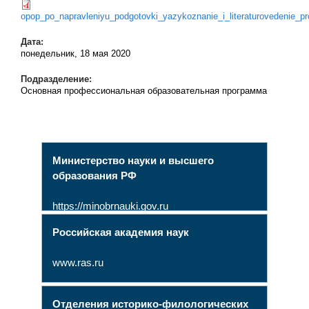
opop_po_napravleniyu_podgotovki_yazykoznanie_i_literaturovedenie_prof
Дата:
понедельник, 18 мая 2020
Подразделение:
Основная профессиональная образовательная программа
Министерство науки и высшего
образования РФ
https://minobrnauki.gov.ru
Российская академия наук
www.ras.ru
Отделения историко-филологических