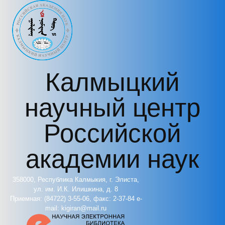
Перейти к основному содержанию
Калмыцкий
научный центр
Российской
академии наук
358000, Республика Калмыкия, г. Элиста,
ул. им. И.К. Илишкина, д. 8
Приемная: (84722) 3-55-06, факс: 2-37-84 e-
mail: kigiran@mail.ru