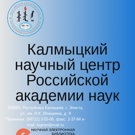
Перейти к основному содержанию
Калмыцкий
научный центр
Российской
академии наук
358000, Республика Калмыкия, г. Элиста,
ул. им. И.К. Илишкина, д. 8
Приемная: (84722) 3-55-06, факс: 2-37-84 e-
mail: kigiran@mail.ru