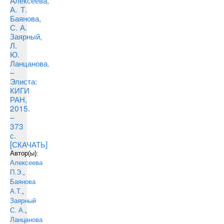
Алексеева,
А. Т.
Баянова,
С. А.
Заярный,
Л.
Ю.
Ланцанова.
–
Элиста:
КИГИ
РАН,
2015.
–
373
с.
[СКАЧАТЬ]
Автор(ы):
Алексеева
П.Э.
,
Баянова
А.Т.
,
Заярный
С. А.
,
Ланцанова