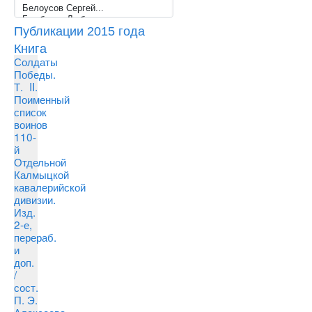
Публикации 2015 года
Книга
Солдаты
Победы.
Т. II.
Поименный
список
воинов
110-
й
Отдельной
Калмыцкой
кавалерийской
дивизии.
Изд.
2-е,
перераб.
и
доп.
/
сост.
П. Э.