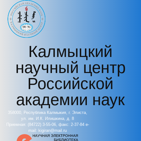
Перейти к основному содержанию
Калмыцкий
научный центр
Российской
академии наук
358000, Республика Калмыкия, г. Элиста,
ул. им. И.К. Илишкина, д. 8
Приемная: (84722) 3-55-06, факс: 2-37-84 e-
mail: kigiran@mail.ru