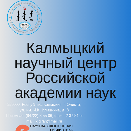
Перейти к основному содержанию
Калмыцкий
научный центр
Российской
академии наук
358000, Республика Калмыкия, г. Элиста,
ул. им. И.К. Илишкина, д. 8
Приемная: (84722) 3-55-06, факс: 2-37-84 e-
mail: kigiran@mail.ru