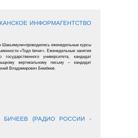
ИКАНСКОЕ ИНФОРМАГЕНТСТВО
ды Шакьямуни»проводились еженедельные курсы
ьменности «Тодо бичиг». Еженедельные занятия
государственного университета, кандидат
мыцкому вертикальному письму ‒ кандидат
ений Владимирович Бембеев.
Р БИЧЕЕВ (РАДИО РОССИИ -