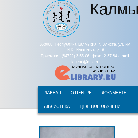
Калмы
Перейти к основному содержанию
358000, Республика Калмыкия, г. Элиста, ул. им.
И.К. Илишкина, д. 8
Приемная: (84722) 3-55-06, факс: 2-37-84 e-mail:
kigiran@mail.ru
ГЛАВНАЯ
О ЦЕНТРЕ
ДОКУМЕНТЫ
БИБЛИОТЕКА
ЦЕЛЕВОЕ ОБУЧЕНИЕ