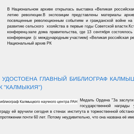
В Национальном архиве открылась выставка «Великая российск
летию революции.В экспозиции представлены материалы арх
посвященные революционным событиям и гражданской войне на 
развитию сельского хозяйства в первые годы Советской власти.Кст
конференц-зале дома правительства, где 13 сентября состоялос
конференции (с международным участием) «Великая российская ре
Национальный архив РК
 УДОСТОЕНА ГЛАВНЫЙ БИБЛИОГРАФ КАЛМЫЦ
К "КАЛМЫКИЯ")
Медаль Ордена "За заслуги
государственной награды
граду ей вручили сегодня в стенах института в торжественной обстан
протяжении почти 60 лет. Потому неудивительно, что она названа её им