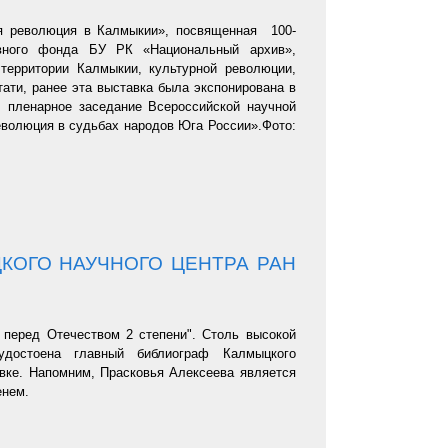
ая революция в Калмыкии», посвященная 100-
ивного фонда БУ РК «Национальный архив»,
территории Калмыкии, культурной революции,
ати, ранее эта выставка была экспонирована в
ь пленарное заседание Всероссийской научной
волюция в судьбах народов Юга России».Фото:
КОГО НАУЧНОГО ЦЕНТРА РАН
 перед Отечеством 2 степени". Столь высокой
 удостоена главный библиограф Калмыцкого
овке. Напомним, Прасковья Алексеева является
енем.