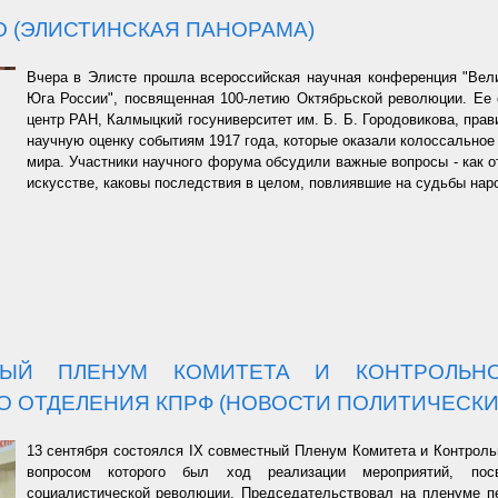
О (ЭЛИСТИНСКАЯ ПАНОРАМА)
Вчера в Элисте прошла всероссийская научная конференция "Вел
Юга России", посвященная 100-летию Октябрьской революции. Ее
центр РАН, Калмыцкий госуниверситет им. Б. Б. Городовикова, пра
научную оценку событиям 1917 года, которые оказали колоссальное 
мира. Участники научного форума обсудили важные вопросы - как 
искусстве, каковы последствия в целом, повлиявшие на судьбы на
НЫЙ ПЛЕНУМ КОМИТЕТА И КОНТРОЛЬНО
 ОТДЕЛЕНИЯ КПРФ (НОВОСТИ ПОЛИТИЧЕСКИ
13 сентября состоялся IX совместный Пленум Комитета и Контрол
вопросом которого был ход реализации мероприятий, пос
социалистической революции. Председательствовал на пленуме 