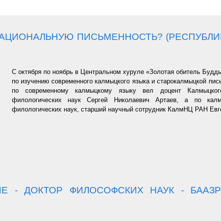
 НАЦИОНАЛЬНУЮ ПИСЬМЕННОСТЬ? (РЕСПУБЛ
С октября по ноябрь в Центральном хуруле «Золотая обитель Буд
по изучению современного калмыцкого языка и старокалмыцкой пис
по современному калмыцкому языку вел доцент Калмыцкого 
филологических наук Сергей Николаевич Артаев, а по кал
филологических наук, старший научный сотрудник КалмНЦ РАН Евг
Е - ДОКТОР ФИЛОСОФСКИХ НАУК - БААЗ