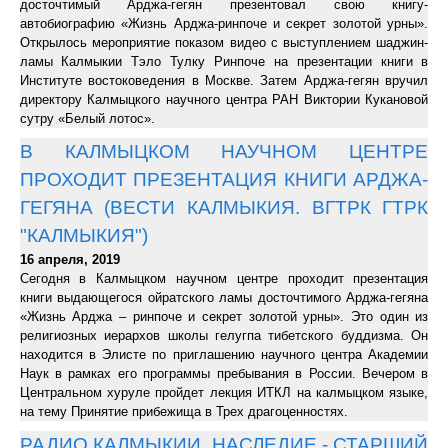
досточтимый Арджа-гегян презентовал свою книгу-
автобиографию «Жизнь Арджа-ринпоче и секрет золотой урны».
Открылось мероприятие показом видео с выступлением шаджин-
ламы Калмыкии Тэло Тулку Ринпоче на презентации книги в
Институте востоковедения в Москве. Затем Арджа-гегян вручил
директору Калмыцкого научного центра РАН Виктории Кукановой
сутру «Белый лотос».
В КАЛМЫЦКОМ НАУЧНОМ ЦЕНТРЕ
ПРОХОДИТ ПРЕЗЕНТАЦИЯ КНИГИ АРДЖА-
ГЕГЯНА (ВЕСТИ КАЛМЫКИЯ. ВГТРК ГТРК
"КАЛМЫКИЯ")
16 апреля, 2019
Сегодня в Калмыцком научном центре проходит презентация
книги выдающегося ойратского ламы досточтимого Арджа-гегяна
«Жизнь Арджа – ринпоче и секрет золотой урны». Это один из
религиозных иерархов школы гелугпа тибетского буддизма. Он
находится в Элисте по приглашению научного центра Академии
Наук в рамках его программы пребывания в России. Вечером в
Центральном хуруле пройдет лекция ИТКЛ на калмыцком языке,
на тему Принятие прибежища в Трех драгоценностях.
РАДИО КАЛМЫКИИ. НАСЛЕДИЕ - СТАРШИЙ