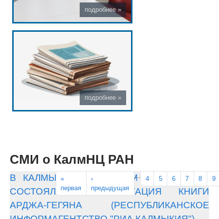
СМИ о КалмНЦ РАН
Страницы
…
В КАЛМЫЦКОМ НАУЧНОМ ЦЕНТРЕ РАН
«
‹
4
5
6
7
8
9
первая
предыдущая
СОСТОЯЛАСЬ ПРЕЗЕНТАЦИЯ КНИГИ
АРДЖА-ГЕГЯНА (РЕСПУБЛИКАНСКОЕ
ИНФОРМАГЕНТСТВО "РИА КАЛМЫКИЯ")