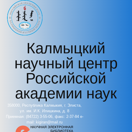
Перейти к основному содержанию
Калмыцкий
научный центр
Российской
академии наук
358000, Республика Калмыкия, г. Элиста,
ул. им. И.К. Илишкина, д. 8
Приемная: (84722) 3-55-06, факс: 2-37-84 e-
mail: kigiran@mail.ru