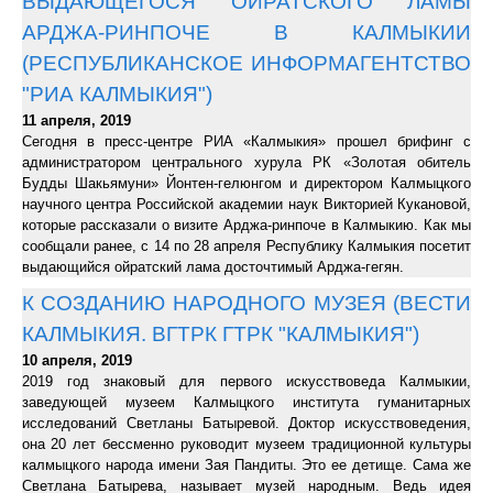
ВЫДАЮЩЕГОСЯ ОЙРАТСКОГО ЛАМЫ
АРДЖА-РИНПОЧЕ В КАЛМЫКИИ
(РЕСПУБЛИКАНСКОЕ ИНФОРМАГЕНТСТВО
"РИА КАЛМЫКИЯ")
11 апреля, 2019
Сегодня в пресс-центре РИА «Калмыкия» прошел брифинг с
администратором центрального хурула РК «Золотая обитель
Будды Шакьямуни» Йонтен-гелюнгом и директором Калмыцкого
научного центра Российской академии наук Викторией Кукановой,
которые рассказали о визите Арджа-ринпоче в Калмыкию. Как мы
сообщали ранее, с 14 по 28 апреля Республику Калмыкия посетит
выдающийся ойратский лама досточтимый Арджа-гегян.
К СОЗДАНИЮ НАРОДНОГО МУЗЕЯ (ВЕСТИ
КАЛМЫКИЯ. ВГТРК ГТРК "КАЛМЫКИЯ")
10 апреля, 2019
2019 год знаковый для первого искусствоведа Калмыкии,
заведующей музеем Калмыцкого института гуманитарных
исследований Светланы Батыревой. Доктор искусствоведения,
она 20 лет бессменно руководит музеем традиционной культуры
калмыцкого народа имени Зая Пандиты. Это ее детище. Сама же
Светлана Батырева, называет музей народным. Ведь идея