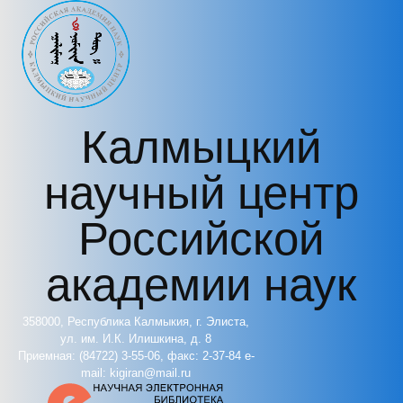
Перейти к основному содержанию
Калмыцкий
научный центр
Российской
академии наук
358000, Республика Калмыкия, г. Элиста,
ул. им. И.К. Илишкина, д. 8
Приемная: (84722) 3-55-06, факс: 2-37-84 e-
mail: kigiran@mail.ru