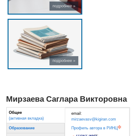
Мирзаева Саглара Викторовна
Вертикальные вкладки
Общее
email:
(активная вкладка)
mirzaevasv@kigiran.com
Профиль автора в РИНЦ
Образование