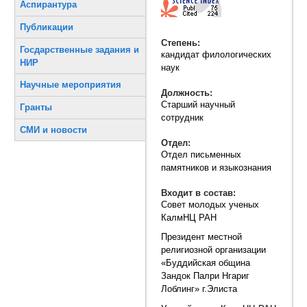
Аспирантура
Публикации
Степень:
Госдарственные задания и
кандидат филологических
НИР
наук
Научные мероприятия
Должность:
Старший научный
Гранты
сотрудник
СМИ и новости
Отдел:
Отдел письменных
памятников и языкознания
Входит в состав:
Совет молодых ученых
КалмНЦ РАН
Президент местной
религиозной организации
«Буддийская община
Зандок Палри Нгариг
Лоблинг» г.Элиста