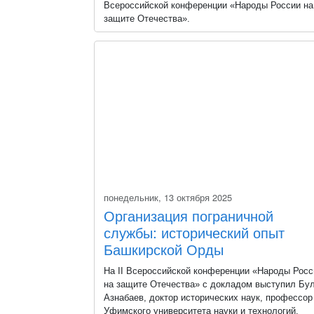
Всероссийской конференции «Народы России на
защите Отечества».
Он раскрыл масштабный вклад Монгольской
Народной Республики в освободительную войну
1945 года.
В его выступлении речь идет не только о
знаменитой кавалерии, но и о надежном тыле,
стратегическом коридоре и реальной помощи,
которая приблизила общую Победу.
понедельник, 13 октября 2025
Организация пограничной
службы: исторический опыт
Башкирской Орды
На II Всероссийской конференции «Народы Росс
на защите Отечества» с докладом выступил Бу
Азнабаев, доктор исторических наук, профессор
Уфимского университета науки и технологий.