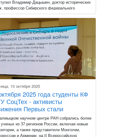
тупил Владимир Дацышен, доктор исторических
к, профессор Сибирского федерального
верситета, ведущий российский специалист по
ории российско-китайских отношений.
ница, 10 октября 2025
октября 2025 года студенты КФ
У СоцТех - активисты
ижения Первых стали
астниками открытой лекции
алмыцком научном центре РАН собрались более
ибирско-калмыцкая история
 ученых из 37 регионов России, включая новые
льшой России» Зберовской Е.Л.
ритории, а также представители Монголии,
оруссии и Армении, на II Всероссийскую