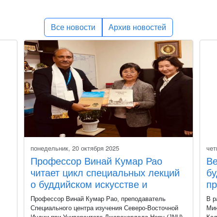
Все новости
Архив новостей
понедельник, 20 октября 2025
чет
Профессор Винай Кумар Рао
Ве
читает цикл специальных лекций
бу
о буддийском искусстве и
пр
археологии в Калмыкии, Россия
Р
Профессор Винай Кумар Рао, преподаватель
В р
Специального центра изучения Северо-Восточной
Мин