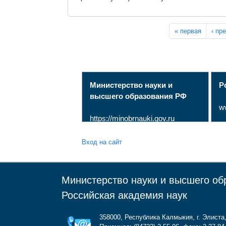
В своем выступлении автор на основе архивных
Страницы
« первая
‹ пр
материалов исследует ключевую роль Башкирс
Орды в организации системы защиты юго-
восточных границ Российского государства в XV
XVIII столетиях.
Министерство науки и
Р
высшего образования РФ
w
https://minobrnauki.gov.ru
Вход на сайт
Министерство науки и высшего об
Российская академия наук
358000, Республика Калмыкия, г. Элиста,