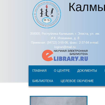
Калмы
Перейти к основному содержанию
358000, Республика Калмыкия, г. Элиста, ул. им.
И.К. Илишкина, д. 8
Приемная: (84722) 3-55-06, факс: 2-37-84 e-mail:
kigiran@mail.ru
ГЛАВНАЯ
О ЦЕНТРЕ
ДОКУМЕНТЫ
БИБЛИОТЕКА
ЦЕЛЕВОЕ ОБУЧЕНИЕ